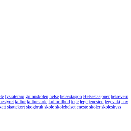
ole
fysioterapi
grunnskolen
helse
helsestasjon
Helsestasjoner
helsevern
estyret
kultur
kulturskole
kulturtilbud
lege
legetjenesten
legevakt
nav
katt
skattekort
skogbruk
skole
skolehelsetjeneste
skoler
skoleskyss