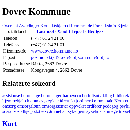
Dovre Kommune
Oversikt
Avdelinger
Kontaktskjema
Hjemmeside
Foretaksinfo
Kjede
Visittkort
Last ned
·
Send til epost
·
Rediger
Telefon
(+47) 61 24 21 00
Telefaks
(+47) 61 24 21 01
Hjemmeside
www.dovre.kommune.no
E-post
postmottak(att)dovre(dot)kommune(dot)no
Besøksadresse
Båtsto
,
2662 Dovre
Postadresse
Kongsvegen 4
,
2662 Dovre
Relaterte søkeord
assistanse
barnehage
barnehager
barnevern
bedriftsutvikling
bibliotek
hjemmehjelp
hjemmesykepleie
idrett
ikt
jordmor
kommunale
Kommuna
omsorg
omsorgslønn
omsorgssenter
oppvekst
ordfører
pedagog
psyki
sosial
sosialhjelp
støtte
svømmehall
sykehjem
sykehus
tannlege
trivsel
Kart