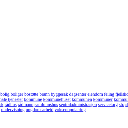
bolig
boliger
bostøtte
brann
byggesak
dagsenter
eiendom
feiing
fjellsk
le tjenester
kommune
kommunehuset
kommunen
kommuner
kommun
sk
rådhus
rådmann
samfunnshus
sentraladministrasjon
servicetorg
sfo
s
undervisning
ungdomsarbeid
voksenopplæring